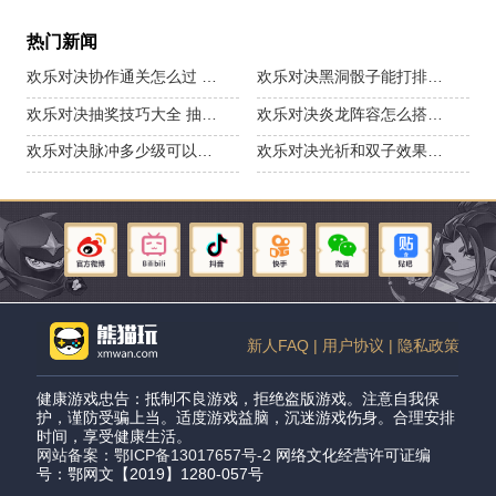
热门新闻
欢乐对决协作通关怎么过 协作通关玩法攻略
欢乐对决黑洞骰子能打排位吗 黑洞骰子排位怎么玩
欢乐对决抽奖技巧大全 抽奖玩法攻略
欢乐对决炎龙阵容怎么搭配 炎龙阵容最强玩法攻略
欢乐对决脉冲多少级可以通关 脉冲合作模式通关玩法
欢乐对决光祈和双子效果能叠加吗
新人FAQ |
用户协议 |
隐私政策
健康游戏忠告：抵制不良游戏，拒绝盗版游戏。注意自我保
护，谨防受骗上当。适度游戏益脑，沉迷游戏伤身。合理安排
时间，享受健康生活。
网站备案：鄂ICP备13017657号-2
网络文化经营许可证编
号：鄂网文【2019】1280-057号