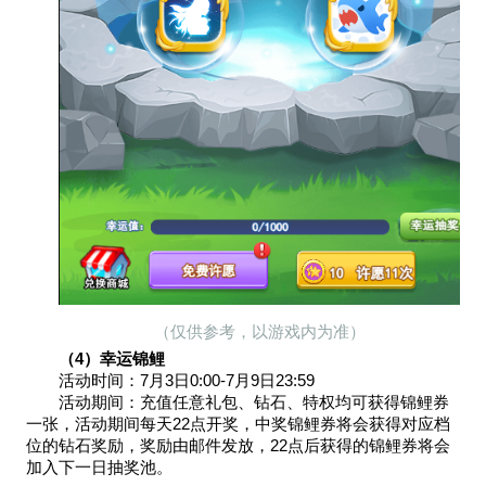
（仅供参考，以游戏内为准）
（4）
幸运锦鲤
活动时间：7月3日0:00-7月9日23:59
活动期间：充值任意礼包、钻石、特权均可获得锦鲤券
一张，活动期间每天22点开奖，中奖锦鲤券将会获得对应档
位的钻石奖励，奖励由邮件发放，22点后获得的锦鲤券将会
加入下一日抽奖池。