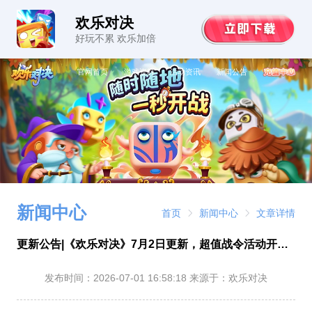
欢乐对决
好玩不累 欢乐加倍
官网首页
游戏资料
活动资讯
新闻公告
新闻中心
首页
新闻中心
文章详情
更新公告|《欢乐对决》7月2日更新，超值战令活动开启！
发布时间：
2026-07-01 16:58:18
来源于：欢乐对决