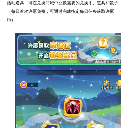
活动道具，可在兑换商城中兑换需要的兑换币、道具和骰子
（每日首次许愿免费，可通过完成指定每日任务获取许愿
币）