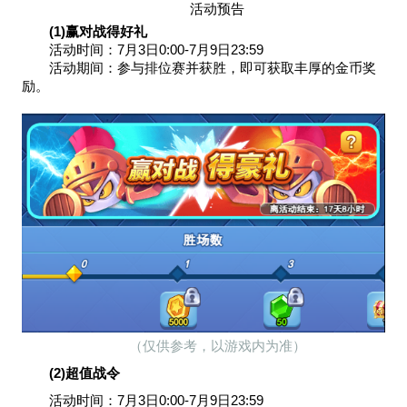
活动预告
(1)
赢对战得好礼
活动时间：7月3日0:00-7月9日23:59
活动期间：参与排位赛并获胜，即可获取丰厚的金币奖
励。
（仅供参考，以游戏内为准）
(2)
超值战令
活动时间：7月3日0:00-7月9日23:59