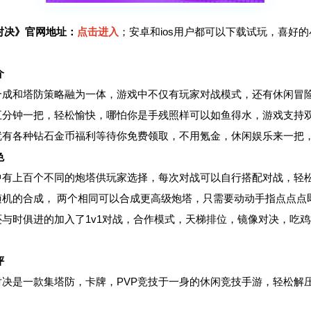
对决》官网地址：
点击进入
；安卓和ios用户都可以下载试玩，喜好
介
味合成和塔防策略融为一体，游戏中不仅有玩家对战模式，还有休闲冒
到五分钟一把，轻松愉快，哪怕你是手残照样可以如鱼得水，游戏支持
线就有各种钻石金币福利等待你免费领取，不用氪金，休闲娱乐来一把
色
戏中有上百个不同的炮塔供玩家选择，每次对战可以自行搭配对战，轻
全随机的合成， 两个相同可以合成更高级炮塔，只需要动动手指点点点
戏还与时俱进的加入了1v1对战，合作模式，天梯排位，镜像对决，吃
评
乐对决是一款集塔防，卡牌，PVP竞技于一身的休闲竞技手游，轻松解