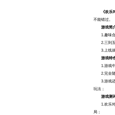
《欢乐
不能错过。
游戏简
1.趣
2.三
3.上
游戏特
1.游
2.完
3.游
玩法；
游戏测
1.欢
局；