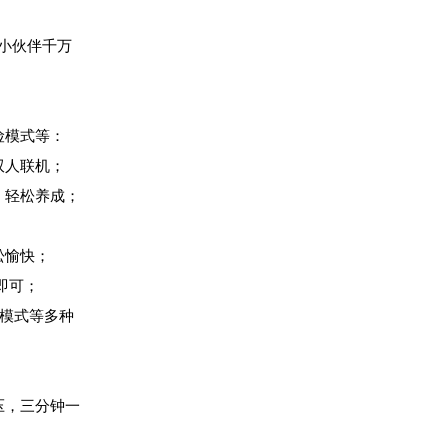
的小伙伴千万
险模式等：
双人联机；
，轻松养成；
松愉快；
即可；
鸡模式等多种
压，三分钟一