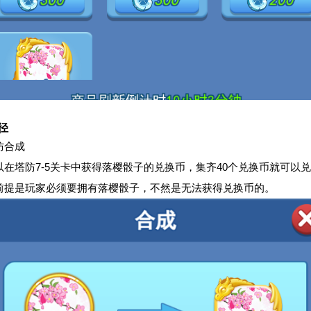
径
防合成
以在塔防7-5关卡中获得落樱骰子的兑换币，集齐40个兑换币就可以
前提是玩家必须要拥有落樱骰子，不然是无法获得兑换币的。