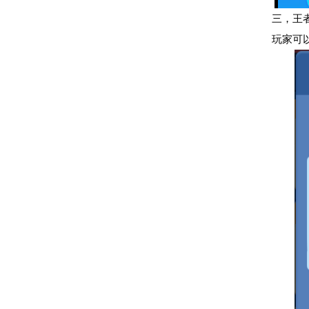
三，王
玩家可