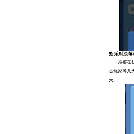
欢乐对决落
落樱在
么玩家等几
天。