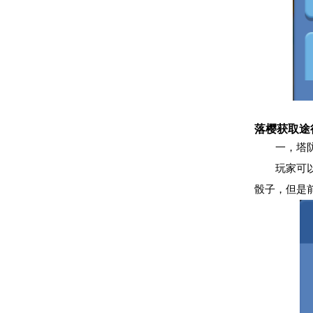
落樱获取途
一，塔
玩家可
骰子，但是