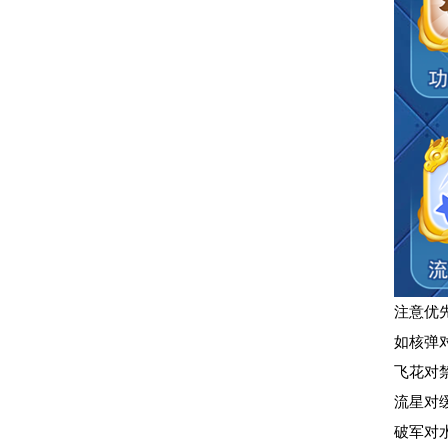
注意优
如核弹对
飞花对禁
流星对缓
破军对水