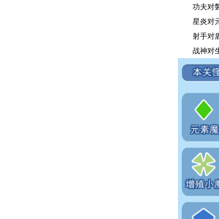
功夫对磐
星炎对元
射手对盾
战神对生