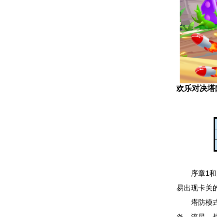
欢乐对决塔
序章1
易出现卡关
塔防模
炎、流星、